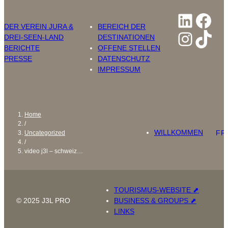
Linked
Fac
DER VEREIN JURA &
BEREICH DER
Insta
Tik
DREI-SEEN-LAND
DESTINATIONEN
BERICHTE
OFFENE STELLEN
PRESSE
DATENSCHUTZ
IMPRESSUM
Home
/
WILLKOMMEN
FR
Uncategorized
/
video j3l – schweiz…
TOURISMUS-WEBSITE ⬈
© 2025 J3L PRO
BUSINESS & GROUPS ⬈
LINKS