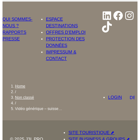
LinkedI
Face
In
QUI SOMMES-
ESPACE
TikTok
NOUS ?
DESTINATIONS
RAPPORTS
OFFRES D’EMPLOI
PRESSE
PROTECTION DES
DONNÉES
IMPRESSUM &
CONTACT
Home
/
LOGIN
DEU
Non classé
/
Vidéo générique – suisse…
SITE TOURISTIQUE ⬈
© 2025 J3L PRO
SITE BUSINESS & GROUPS ⬈