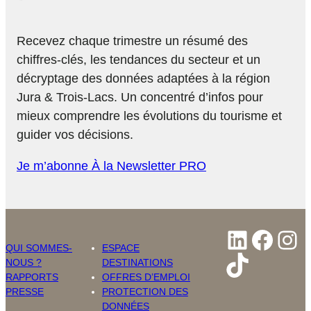
Recevez chaque trimestre un résumé des
chiffres-clés, les tendances du secteur et un
décryptage des données adaptées à la région
Jura & Trois-Lacs. Un concentré d’infos pour
mieux comprendre les évolutions du tourisme et
guider vos décisions.
Je m’abonne À la Newsletter PRO
LinkedI
Face
In
QUI SOMMES-
ESPACE
TikTok
NOUS ?
DESTINATIONS
RAPPORTS
OFFRES D’EMPLOI
PRESSE
PROTECTION DES
DONNÉES