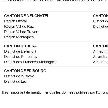
Sauf mention contraire, tous les chiffres mentionnés dans ce document
CANTON DE NEUCHÂTEL
CANTON
Région Littoral
District d
Région Val-de-Ruz
District 
Région Val-de-Travers
Région Montagnes
CANTON DU JURA
CANTON
District de Delémont
Arr. admin
District de Porrentruy
Arrondiss
District des Franches-Montagnes
Arr. admi
CANTON DE FRIBOURG
District de la Broye
District du Lac
Il est important de mentionner que les données publiées par l’OFS s