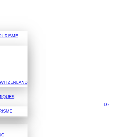
OURISME
SWITZERLAND
IQUES
DEUTSCH
RISME
NG