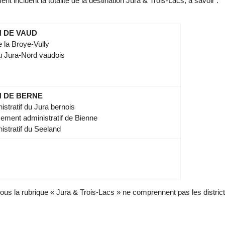
 incluent la totalité de la destination Jura & Trois-Lacs, à savoir :
 DE VAUD
e la Broye-Vully
du Jura-Nord vaudois
 DE BERNE
istratif du Jura bernois
ement administratif de Bienne
nistratif du Seeland
ous la rubrique « Jura & Trois-Lacs » ne comprennent pas les distric