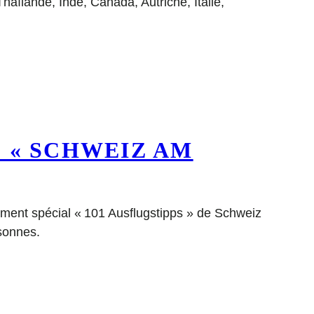
Thaïlande, Inde, Canada, Autriche, Italie,
 « SCHWEIZ AM
ément spécial « 101 Ausflugstipps » de Schweiz
sonnes.