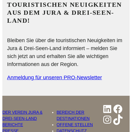
TOURISTISCHEN NEUIGKEITEN
AUS DEM JURA & DREI-SEEN-
LAND!
Bleiben Sie über die touristischen Neuigkeiten im
Jura & Drei-Seen-Land informiert – melden Sie
sich jetzt an und erhalten Sie alle wichtigen
Informationen aus der Region.
Anmeldung für unseren PRO-Newsletter
Linked
Fac
DER VEREIN JURA &
BEREICH DER
Insta
Tik
DREI-SEEN-LAND
DESTINATIONEN
BERICHTE
OFFENE STELLEN
PRESSE
DATENSCHUTZ