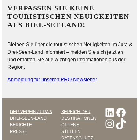
VERPASSEN SIE KEINE
TOURISTISCHEN NEUIGKEITEN
AUS BIEL-SEELAND!
Bleiben Sie über die touristischen Neuigkeiten im Jura &
Drei-Seen-Land informiert – melden Sie sich jetzt an
und erhalten Sie alle wichtigen Informationen aus der
Region.
Anmeldung für unseren PRO-Newsletter
Linked
Face
DER VEREIN JURA &
BEREICH DER
DREI-SEEN-LAND
DESTINATIONEN
Instag
TikT
BERICHTE
OFFENE
PRESSE
STELLEN
DATENSCHUTZ