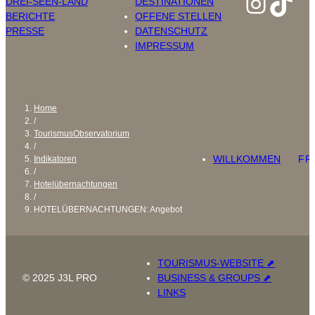
Insta
Tik
DREI-SEEN-LAND
DESTINATIONEN
BERICHTE
OFFENE STELLEN
PRESSE
DATENSCHUTZ
IMPRESSUM
Home
/
TourismusObservatorium
/
WILLKOMMEN
FR
Indikatoren
/
Hotelübernachtungen
/
HOTELÜBERNACHTUNGEN: Angebot
TOURISMUS-WEBSITE ⬈
© 2025 J3L PRO
BUSINESS & GROUPS ⬈
LINKS