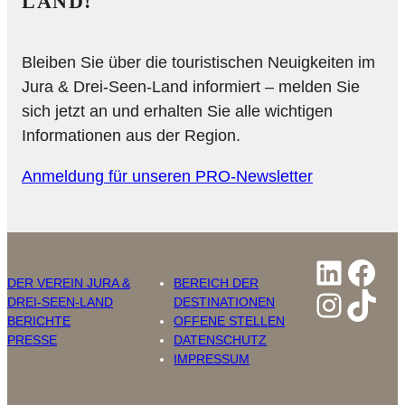
LAND!
Bleiben Sie über die touristischen Neuigkeiten im
Jura & Drei-Seen-Land informiert – melden Sie
sich jetzt an und erhalten Sie alle wichtigen
Informationen aus der Region.
Anmeldung für unseren PRO-Newsletter
Linked
Fac
DER VEREIN JURA &
BEREICH DER
Insta
Tik
DREI-SEEN-LAND
DESTINATIONEN
BERICHTE
OFFENE STELLEN
PRESSE
DATENSCHUTZ
IMPRESSUM