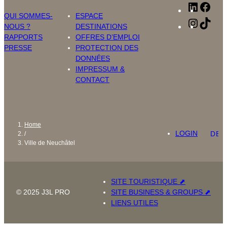
Linked
Fac
QUI SOMMES-
ESPACE
Instag
Tik
NOUS ?
DESTINATIONS
RAPPORTS
OFFRES D’EMPLOI
PRESSE
PROTECTION DES
DONNÉES
IMPRESSUM &
CONTACT
Home
LOGIN
DEU
/
Ville de Neuchâtel
SITE TOURISTIQUE ⬈
© 2025 J3L PRO
SITE BUSINESS & GROUPS ⬈
LIENS UTILES