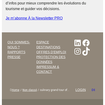
d’infos pour mieux comprendre les évolutions du
tourisme et guider vos décisions.
Je m’abonne À la Newsletter PRO
LinkedI
Faceb
QUI SOMMES-
ESPACE
NOUS ?
DESTINATIONS
Instagr
TikTo
RAPPORTS
OFFRES D’EMPLOI
PRESSE
PROTECTION DES
DONNÉES
IMPRESSUM &
CONTACT
LOGIN
Home
/
Non classé
/
culinary grand tour of…
DEUTSC