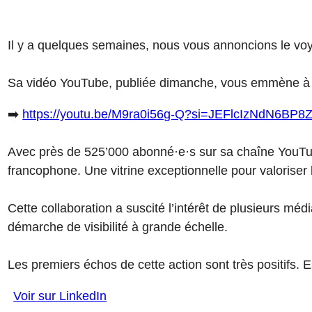
Il y a quelques semaines, nous vous annoncions le voya
Sa vidéo YouTube, publiée dimanche, vous emmène à tra
➡️
https://youtu.be/M9ra0i56g-Q?si=JEFlcIzNdN6BP8
Avec près de 525’000 abonné·e·s sur sa chaîne YouTube
francophone. Une vitrine exceptionnelle pour valoriser l
Cette collaboration a suscité l’intérêt de plusieurs mé
démarche de visibilité à grande échelle.
Les premiers échos de cette action sont très positifs. 
Voir sur LinkedIn